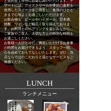
と合わせて存分にお楽しみいただけます。デ
ザートには、アイスクリームや季節の食材を
使用したスイーツをご用意し、食後のひとと
きまで心地よくお過ごしいただけます。
お飲み物も、ビールやハイボール、日本酒、
焼酎、ワインなど幅広く取り揃えておりま
す。お料理とのペアリングを楽しみながら、
ご家族やご友人、大切な方との特別な時間を
お過ごしください。
お客様一人ひとりにご満足いただけるお食事
の時間をお届けできるよう、スタッフ一同、
心を込めておもてなしいたします。ぜひ、当
店ならではのこだわりと温かなサービスをご
体感ください。
LUNCH
ランチメニュー